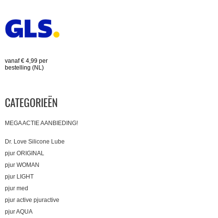
vanaf € 4,99 per
bestelling (NL)
CATEGORIEËN
MEGA ACTIE AANBIEDING!
Dr. Love Silicone Lube
pjur ORIGINAL
pjur WOMAN
pjur LIGHT
pjur med
pjur active pjuractive
pjur AQUA