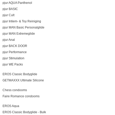
pjur AQUA Panthenol
pjur BASIC
pjur Cult
pjur Intiem- & Toy Reiniging
pjur MAN Basic Personalglide
pjur MAN Extremeglide
pjur Anal
pjur BACK DOOR
pjur Performance
pjur Stimulation
pjur WE Packs
EROS Classic Bodyglide
GETMAXXX Ultimate Silicone
Chess condooms
Faire Romance condooms
EROS Aqua
EROS Classic Bodyglide - Bulk