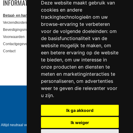
INFORMATIE
Deze website maakt gebruik van
cookies en andere
Betaal- en handling informatie
trackingtechnologieën om uw
Verzendkosten en levertijd
browse-ervaring te verbeteren
Bevestigingsmail niet gekregen, lees hier!
voor de volgende doeleinden:
om
Voorwaarden
de basisfunctionaliteit van de
Contactgegevens en privacy
website mogelijk te maken
,
om
Contact
een betere ervaring op de website
te bieden
,
om uw interesse in
onze producten en diensten te
meten en marketinginteracties te
personaliseren
,
om advertenties
weer te geven die relevanter voor
Telefoonnummer:
0547 - 262 565
u zijn
.
KVK-nummer:
5085.3279 te
Enschede
BTW-nummer:
NL823086161B01
Ik ga akkoord
IBAN:
DE39 4016 4024 0162 9257 00
Copyright © 2006-2026
Swingshop.nl
Ik weiger
Altijd neutraal verpakt • Geen expliciete vermelding op het pakket • Op werkdagen
voor 17:00 besteld = dezelfde dag verzonden