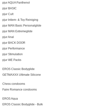
pjur AQUA Panthenol
pjur BASIC
pjur Cult
pjur Intiem- & Toy Reiniging
pjur MAN Basic Personalglide
pjur MAN Extremeglide
pjur Anal
pjur BACK DOOR
pjur Performance
pjur Stimulation
pjur WE Packs
EROS Classic Bodyglide
GETMAXXX Ultimate Silicone
Chess condooms
Faire Romance condooms
EROS Aqua
EROS Classic Bodyglide - Bulk