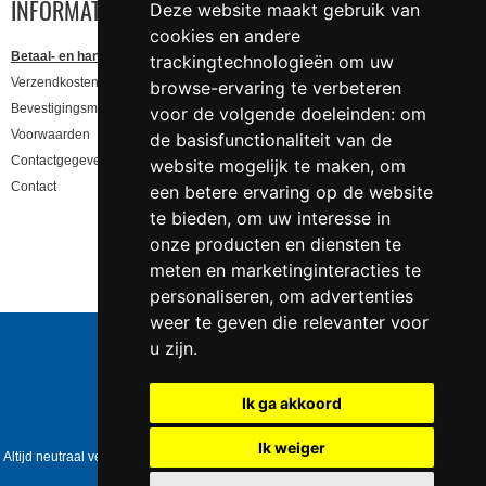
INFORMATIE
Deze website maakt gebruik van
cookies en andere
Betaal- en handling informatie
trackingtechnologieën om uw
Verzendkosten en levertijd
browse-ervaring te verbeteren
Bevestigingsmail niet gekregen, lees hier!
voor de volgende doeleinden:
om
Voorwaarden
de basisfunctionaliteit van de
Contactgegevens en privacy
website mogelijk te maken
,
om
Contact
een betere ervaring op de website
te bieden
,
om uw interesse in
onze producten en diensten te
meten en marketinginteracties te
personaliseren
,
om advertenties
weer te geven die relevanter voor
Telefoonnummer:
0547 - 262 565
u zijn
.
KVK-nummer:
5085.3279 te
Enschede
BTW-nummer:
NL823086161B01
Ik ga akkoord
IBAN:
DE39 4016 4024 0162 9257 00
Copyright © 2006-2026
Swingshop.nl
Ik weiger
Altijd neutraal verpakt • Geen expliciete vermelding op het pakket • Op werkdagen
voor 17:00 besteld = dezelfde dag verzonden