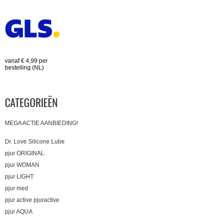
vanaf € 4,99 per
bestelling (NL)
CATEGORIEËN
MEGA ACTIE AANBIEDING!
Dr. Love Silicone Lube
pjur ORIGINAL
pjur WOMAN
pjur LIGHT
pjur med
pjur active pjuractive
pjur AQUA