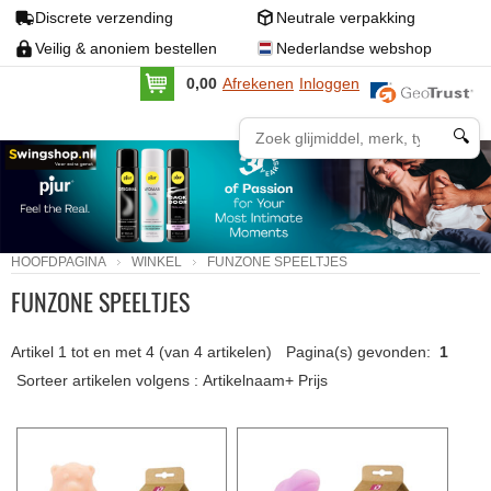
Discrete verzending
Neutrale verpakking
Veilig & anoniem bestellen
Nederlandse webshop
0,00
Afrekenen
Inloggen
🔍
HOOFDPAGINA
WINKEL
FUNZONE SPEELTJES
FUNZONE SPEELTJES
Artikel
1
tot en met
4
(van
4
artikelen)
Pagina(s) gevonden:
1
Sorteer artikelen volgens :
Artikelnaam+
Prijs