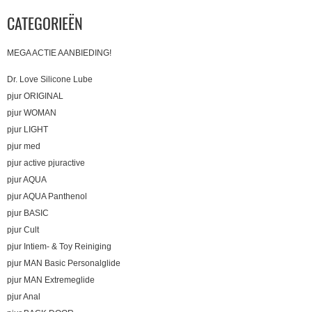
CATEGORIEËN
MEGA ACTIE AANBIEDING!
Dr. Love Silicone Lube
pjur ORIGINAL
pjur WOMAN
pjur LIGHT
pjur med
pjur active pjuractive
pjur AQUA
pjur AQUA Panthenol
pjur BASIC
pjur Cult
pjur Intiem- & Toy Reiniging
pjur MAN Basic Personalglide
pjur MAN Extremeglide
pjur Anal