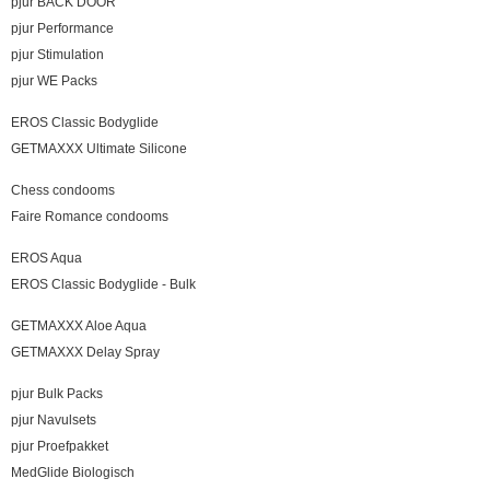
pjur BACK DOOR
pjur Performance
pjur Stimulation
pjur WE Packs
EROS Classic Bodyglide
GETMAXXX Ultimate Silicone
Chess condooms
Faire Romance condooms
EROS Aqua
EROS Classic Bodyglide - Bulk
GETMAXXX Aloe Aqua
GETMAXXX Delay Spray
pjur Bulk Packs
pjur Navulsets
pjur Proefpakket
MedGlide Biologisch