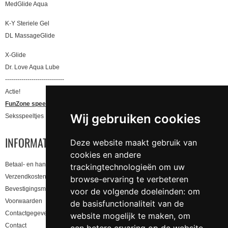
MedGlide Aqua
K-Y Steriele Gel
DL MassageGlide
X-Glide
Dr. Love Aqua Lube
-----------------------------
Actie!
FunZone speeltjes
Wij gebruiken cookies
Seksspeeltjes
INFORMATIE
Deze website maakt gebruik van
cookies en andere
Betaal- en handling informatie
trackingtechnologieën om uw
Verzendkosten en levertijd
browse-ervaring te verbeteren
Bevestigingsmail niet gekregen, lees hier!
voor de volgende doeleinden:
om
Voorwaarden
de basisfunctionaliteit van de
Contactgegevens en privacy
website mogelijk te maken
,
om
Contact