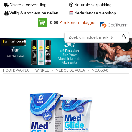
Discrete verzending
Neutrale verpakking
Veilig & anoniem bestellen
Nederlandse webshop
0,00
Afrekenen
Inloggen
🔍
HOOFDPAGINA
WINKEL
MEDGLIDE AQUA
MGA-50-6