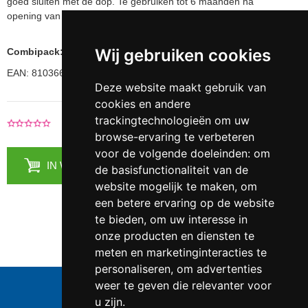
goed sluiten met de dop. Te gebruiken tot 6 maanden na
opening van de verpakking!
Wij gebruiken cookies
Combipack: inclusief Faire condooms - 6 stuks
EAN: 810366017525
Deze website maakt gebruik van
cookies en andere
trackingtechnologieën om uw
0 Recensies
|
Voeg je recensie toe
browse-ervaring te verbeteren
voor de volgende doeleinden:
om
IN WINKELMANDJE
de basisfunctionaliteit van de
website mogelijk te maken
,
om
een betere ervaring op de website
te bieden
,
om uw interesse in
onze producten en diensten te
meten en marketinginteracties te
personaliseren
,
om advertenties
Telefoonnummer:
0547 - 262 565
weer te geven die relevanter voor
KVK-nummer:
5085.3279 te
Enschede
u zijn
.