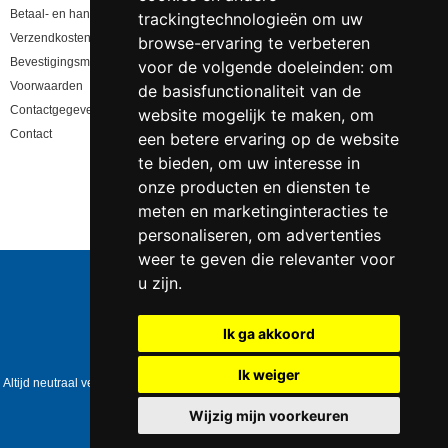
Betaal- en handling informatie
trackingtechnologieën om uw
Verzendkosten en levertijd
browse-ervaring te verbeteren
Bevestigingsmail niet gekregen, lees hier!
voor de volgende doeleinden:
om
Voorwaarden
de basisfunctionaliteit van de
Contactgegevens en privacy
website mogelijk te maken
,
om
Contact
een betere ervaring op de website
te bieden
,
om uw interesse in
onze producten en diensten te
meten en marketinginteracties te
personaliseren
,
om advertenties
weer te geven die relevanter voor
Telefoonnummer:
0547 - 262 565
u zijn
.
KVK-nummer:
5085.3279 te
Enschede
BTW-nummer:
NL823086161B01
Ik ga akkoord
IBAN:
DE39 4016 4024 0162 9257 00
Copyright © 2006-2026
Swingshop.nl
Ik weiger
Altijd neutraal verpakt • Geen expliciete vermelding op het pakket • Op werkdagen
voor 17:00 besteld = dezelfde dag verzonden
Wijzig mijn voorkeuren
Update cookies preferences