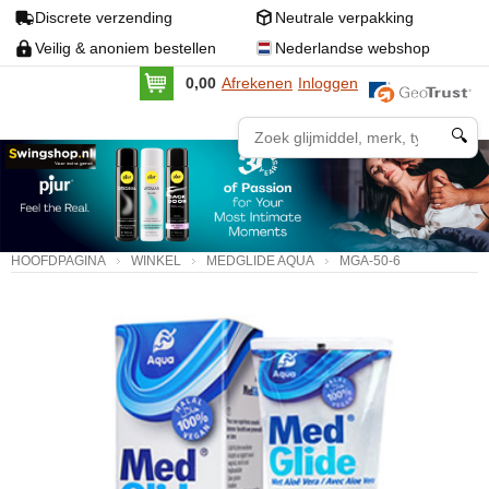
Discrete verzending
Neutrale verpakking
Veilig & anoniem bestellen
Nederlandse webshop
0,00
Afrekenen
Inloggen
🔍
HOOFDPAGINA
WINKEL
MEDGLIDE AQUA
MGA-50-6