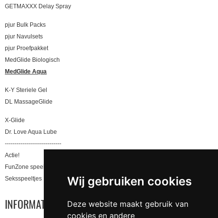
GETMAXXX Delay Spray
pjur Bulk Packs
pjur Navulsets
pjur Proefpakket
MedGlide Biologisch
MedGlide Aqua
K-Y Steriele Gel
DL MassageGlide
X-Glide
Dr. Love Aqua Lube
-----------------------------
Actie!
FunZone speeltjes
Wij gebruiken cookies
Seksspeeltjes
INFORMATIE
Deze website maakt gebruik van
cookies en andere