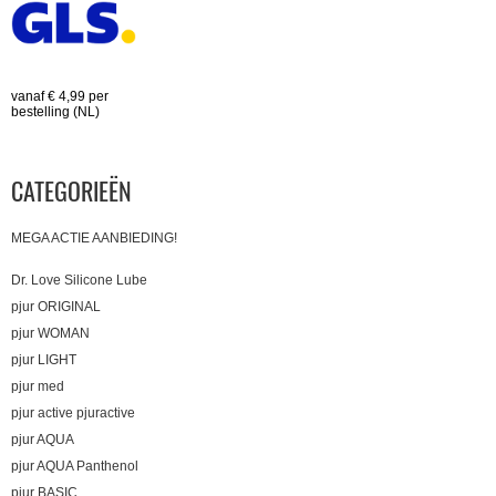
vanaf € 4,99 per
bestelling (NL)
CATEGORIEËN
MEGA ACTIE AANBIEDING!
Dr. Love Silicone Lube
pjur ORIGINAL
pjur WOMAN
pjur LIGHT
pjur med
pjur active pjuractive
pjur AQUA
pjur AQUA Panthenol
pjur BASIC