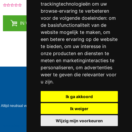
trackingtechnologieën om uw
0 Recensies
|
Voeg je recensie toe
browse-ervaring te verbeteren
voor de volgende doeleinden:
om
IN WINKELMANDJE
de basisfunctionaliteit van de
website mogelijk te maken
,
om
een betere ervaring op de website
te bieden
,
om uw interesse in
onze producten en diensten te
meten en marketinginteracties te
personaliseren
,
om advertenties
Telefoonnummer:
0547 - 262 565
weer te geven die relevanter voor
KVK-nummer:
5085.3279 te
Enschede
u zijn
.
BTW-nummer:
NL823086161B01
IBAN:
DE39 4016 4024 0162 9257 00
Ik ga akkoord
Copyright © 2006-2026
Swingshop.nl
Altijd neutraal verpakt • Geen expliciete vermelding op het pakket • Op werkdagen
Ik weiger
voor 17:00 besteld = dezelfde dag verzonden
Update cookies preferences
Wijzig mijn voorkeuren
Swingshop.nl
https://www.swingshop.nl/images/logos/swingshop.jpg
0547 - 262
565
The Netherlands
$