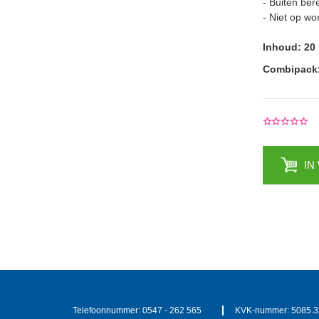
- Buiten ber
- Niet op wo
Inhoud:
20 
Combipack: 
IN
Telefoonnummer:
0547 - 262 565
KVK-nummer:
5085.3