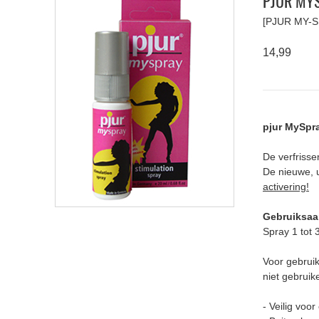
PJUR MY
[PJUR MY-S
14,99
pjur MySpra
De verfrisse
De nieuwe, 
activering!
Gebruiksaa
Spray 1 tot 
Voor gebruik
niet gebruik
- Veilig voo