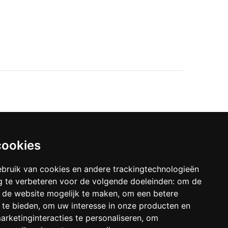
cookies
bruik van cookies en andere trackingtechnologieën
 te verbeteren voor de volgende doeleinden:
om de
an de website mogelijk te maken
,
om een betere
 te bieden
,
om uw interesse in onze producten en
arketinginteracties te personaliseren
,
om
16 4024 0162 9257 00