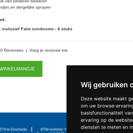
eik van kinderen bewaren
ndjes en dergelijke sprayen
ml.
inclusief Faire condooms - 6 stuks
0 Recensies
|
Voeg je recensie toe
 WINKELMANDJE
Wij gebruiken 
Deze website maakt ge
om uw browse-ervaring
basisfunctionaliteit v
ervaring op de website
diensten te meten en m
279 te
Enschede
BTW-nummer:
NL823086161B01
IBAN:
DE39 40