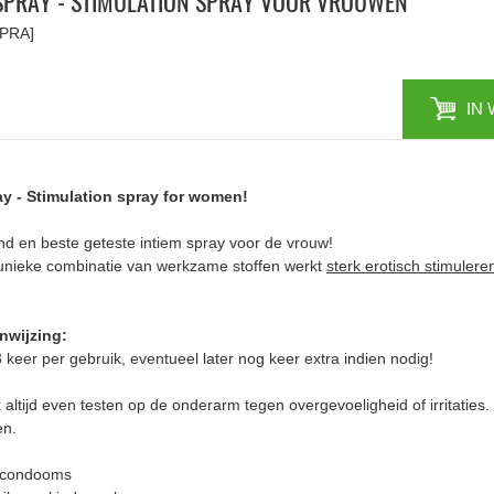
SPRAY - STIMULATION SPRAY VOOR VROUWEN
PRA]
IN
y - Stimulation spray for women!
nd en beste geteste intiem spray voor de vrouw!
unieke combinatie van werkzame stoffen werkt
sterk erotisch stimuler
nwijzing:
3 keer per gebruik, eventueel later nog keer extra indien nodig!
 altijd even testen op de onderarm tegen overgevoeligheid of irritaties. 
en.
r condooms