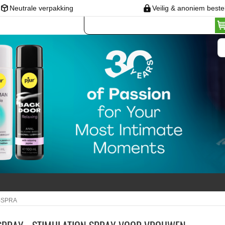
Neutrale verpakking
Veilig & anoniem beste
-SPRA