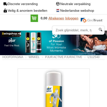
Discrete verzending
Neutrale verpakking
Veilig & anoniem bestellen
Nederlandse webshop
0,00
Afrekenen
Inloggen
🔍
HOOFDPAGINA
WINKEL
PJUR ACTIVE PJURACTIVE
LS12540