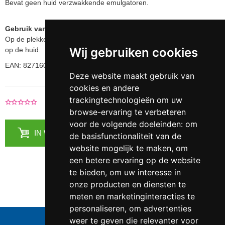
Bevat geen huid verzwakkende emulgatoren.
Gebruik van Pjur Active 2Skin Anti Schuurmiddel:
Op de plekken waar wrijving te verwachten is aanbrengen
Wij gebruiken cookies
op de huid.
EAN: 827160111182
Deze website maakt gebruik van
cookies en andere
trackingtechnologieën om uw
0 Recensies
|
Voeg je recensie toe
browse-ervaring te verbeteren
voor de volgende doeleinden:
om
IN WINKELMANDJE
de basisfunctionaliteit van de
website mogelijk te maken
,
om
een betere ervaring op de website
te bieden
,
om uw interesse in
onze producten en diensten te
meten en marketinginteracties te
personaliseren
,
om advertenties
Telefoonnummer:
0547 - 262 565
weer te geven die relevanter voor