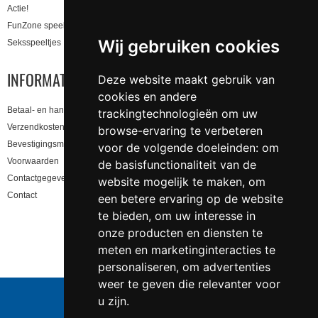
Actie!
FunZone speeltjes
Wij gebruiken cookies
Seksspeeltjes
INFORMATIE
Deze website maakt gebruik van
cookies en andere
Betaal- en handling informatie
trackingtechnologieën om uw
Verzendkosten en levertijd
browse-ervaring te verbeteren
Bevestigingsmail niet gekregen, lees hier!
voor de volgende doeleinden:
om
Voorwaarden
de basisfunctionaliteit van de
Contactgegevens en privacy
website mogelijk te maken
,
om
Contact
een betere ervaring op de website
te bieden
,
om uw interesse in
onze producten en diensten te
meten en marketinginteracties te
personaliseren
,
om advertenties
weer te geven die relevanter voor
Telefoonnummer:
0547 - 262 565
u zijn
.
KVK-nummer:
5085.3279 te
Enschede