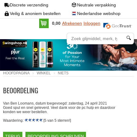
Discrete verzending
Neutrale verpakking
Veilig & anoniem bestellen
Nederlandse webshop
0,00
Afrekenen
Inloggen
🔍
HOOFDPAGINA
WINKEL
NIETS
BEOORDELING
Van Ben Loomans, datum toegevoegd: zaterdag, 24 april 2021
Goed spul en snel geleverd. Veel dank voor de pc hulp en daardoor
konden we weer bestellen.
Waardering:
[5 van 5 sterren!]
TERUG
BEOORDELING SCHRIJVEN