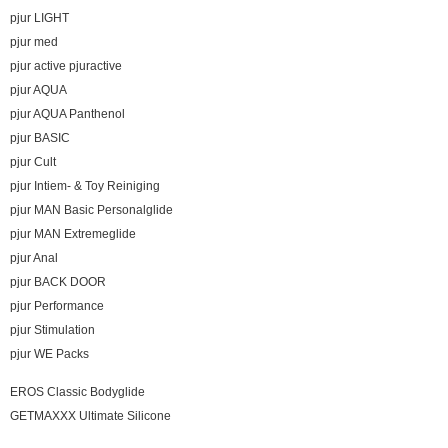
pjur LIGHT
pjur med
pjur active pjuractive
pjur AQUA
pjur AQUA Panthenol
pjur BASIC
pjur Cult
pjur Intiem- & Toy Reiniging
pjur MAN Basic Personalglide
pjur MAN Extremeglide
pjur Anal
pjur BACK DOOR
pjur Performance
pjur Stimulation
pjur WE Packs
EROS Classic Bodyglide
GETMAXXX Ultimate Silicone